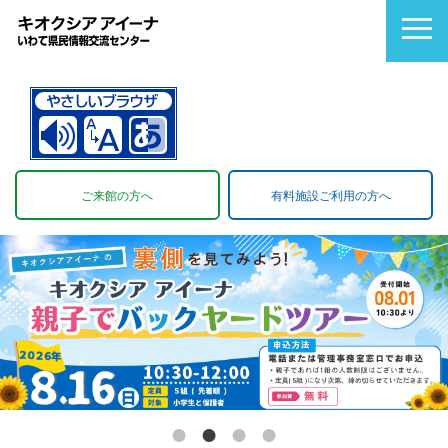
キ
オ
ク
シ
ご来館の方へ
有料施設ご利用の方へ
ア
ア
イ
ー