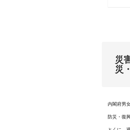
災
災
内閣府男
防災・復
とくに、