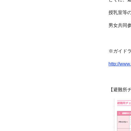
授乳室等
男女共同
※ガイド
http://www.
【避難所