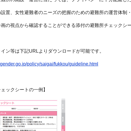
の設置、女性避難者のニーズの把握のための避難所の運営体制
参画の視点から確認することができる添付の避難所チェックシ
ライン等は下記URLよりダウンロードが可能です。
gender.go.jp/policy/saigai/fukkou/guideline.html
チェックシートの一例】