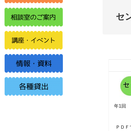
セ
年1回
ＰＤＦ