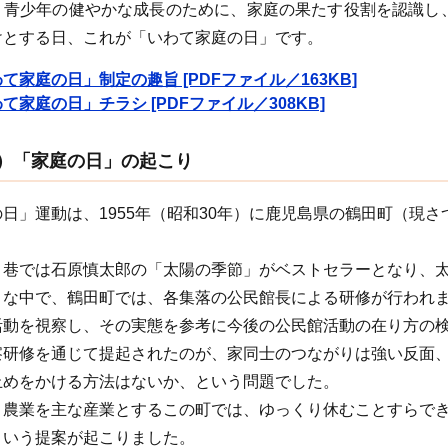
。青少年の健やかな成長のために、家庭の果たす役割を認識し
けとする日、これが「いわて家庭の日」です。
て家庭の日」制定の趣旨 [PDFファイル／163KB]
て家庭の日」チラシ [PDFファイル／308KB]
）「家庭の日」の起こり
」運動は、1955年（昭和30年）に鹿児島県の鶴田町（現さつ
巷では石原慎太郎の「太陽の季節」がベストセラーとなり、太
な中で、鶴田町では、各集落の公民館長による研修が行われま
活動を視察し、その実態を参考に今後の公民館活動の在り方の
研修を通じて提起されたのが、家同士のつながりは強い反面、
止めをかける方法はないか、という問題でした。
農業を主な産業とするこの町では、ゆっくり休むことすらでき
という提案が起こりました。