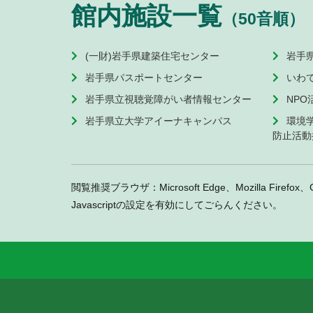
館内施設一覧
（50音順）
(一財)岩手県建築住宅センター
岩手
岩手県パスポートセンター
いわ
岩手県立視聴覚障がい者情報センター
NP
岩手県立大学アイーナキャンパス
環境
防止活動
閲覧推奨ブラウザ：Microsoft Edge、Mozilla Firefox、
Javascriptの設定を有効にしてごらんください。