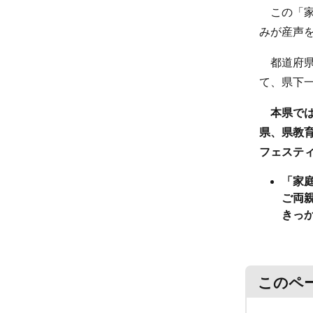
この「家
みが産声
都道府県で
て、県下
本県では、
県、県教
フェステ
「家
ご両
きっ
このペ