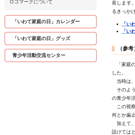
ロゴマークについて
長します
るきっか
「いわて家庭の日」カレンダー
「いわ
「いわ
「いわて家庭の日」グッズ
（参考
青少年活動交流センター
「家庭の日
した。
当時は、
そのよう
の青少年
この視察
何とか歯
加えて、
設けては