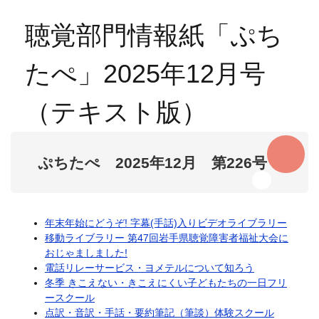
聴覚部門情報紙「ぷち
たぺ」2025年12月号
（テキスト版）
ぷちたぺ 2025年12月 第226号
年末年始にどうぞ! 字幕(手話)入りビデオライブラリー
移動ライブラリー 第47回岩手県聴覚障害者福祉大会に
おじゃましました!
電話リレーサービス・ヨメテルについて知ろう
冬季 きこえない・きこえにくい子どもたちの一日フリ
ースクール
点訳・音訳・手話・要約筆記（筆談）体験スクール